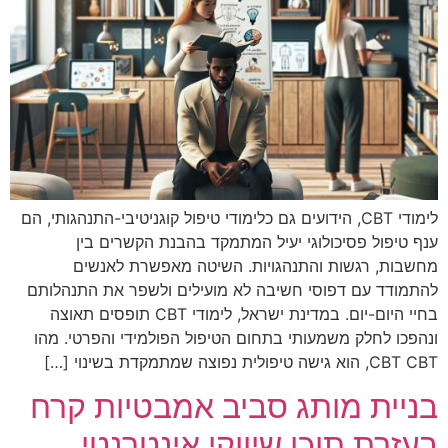
לימודי CBT, הידועים גם כלימודי טיפול קוגניטיבי-התנהגותי, הם
ענף טיפול פסיכולוגי יעיל המתמקד בהבנת הקשרים בין
מחשבות, רגשות והתנהגויות. השיטה מאפשרת לאנשים
להתמודד עם דפוסי חשיבה לא מועילים ולשפר את התנהלותם
בחיי היום-יום. במדינת ישראל, לימודי CBT תופסים תאוצה
ונהפכו לחלק משמעותי בתחום הטיפול הפולמידי והפרטי. מהו
CBT CBT, הוא גישה טיפולית נפוצה שמתמקדת בשינוי […]
בניית מותג סביב אמבטיות קרח
בעזרת תוכן שיווקי אינטרנטי