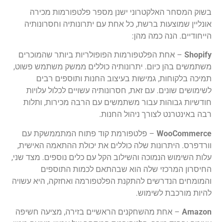
בשוק המסחר האלקטרוני ישנן מספר פלטפורמות מכירה
אונליין שמוצעות ברשת, כל אחת עם יתרונותיה וחסרונותיה
הייחודיים. הנה כמה מהן:
Shopify
– אחת הפלטפורמות הפופולריות ביותר שהמוכרים
משתמשים בהן כיום. יתרונותיה כוללים ממשק משתמש פשוט,
תמיכה בלקוחות, גמישות בעיצוב החנות ותוספים רבים
לשימושים שונים. עם זאת, חסרונותיה עשויים לכלול עלויות
חודשיות גבוהות עבור משתמשים עם הרבה מכירות, ותלות
רבה באינטרנט לצורך ניהול החנות.
WooCommerce
– פלטפורמת קוד פתוח המתממשקת עם
וורדפרס. היתרונות שלה כוללים את יכולת ההתאמה האישית,
עלות השימוש הנמוכה והשילוב הקל עם כלים נוספים. מצד שני,
החיסרון המרכזי שלה הוא שבהתאם לכמות התוספים
והמומחים הנדרשים להתקנת הפלטפורמה ואחזקה, היא עשויה
להיות מורכבת לשימוש.
Amazon
– אחת מהשחקנים הראשיים בזירה, מציעה חשיפה