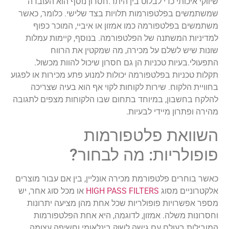
שיווקי איכותי כדי לבלוט בין היתר.חסרון נוסף הוא העובדה
שמשתמשים בפלטפורמות תלויות בצד שלישי. כלומר, כאשר
משתמשים בפלטפורמה כמו אמזון או איביי, המוכר כפוף
למדיניות המשתנה של הפלטפורמה. בנוסף, קיימות עמלות
שונות שיש לשלם על מכירה, מה שמקטין את הרווח
התפעולי.בעיות טכניות הן גם חסרון שיכול להוות מכשול.
תקלות טכניות בפלטפורמה יכולות למנוע פתע מכירות או לפגוע
בחוויית הלקוח. שירות לקוחות לקוי אף הוא בעיה שצריכה
להלקח בחשבון, במיוחד בתחום שבו הלקוחות מצפים לתגובה
מהירה ופתרון מיידי לבעיות.
השוואת פלטפורמות
פופולריות: מה לבחור?
כאשר בוחרים פלטפורמת מכירה אונליין, בין אם עבור מוצרים
אלקטרוניים מסוג
HIGH PASS FILTERS
או מכל סוג אחר, יש
מספר אפשרויות פופולריות שכל אחת מהן מציעה יתרונות
וחסרונות משלה. אמזון, לדוגמה, היא אחת הפלטפורמות
המובילות בעולם עם גישה לשוק בינלאומי וחשיפה עצומה.