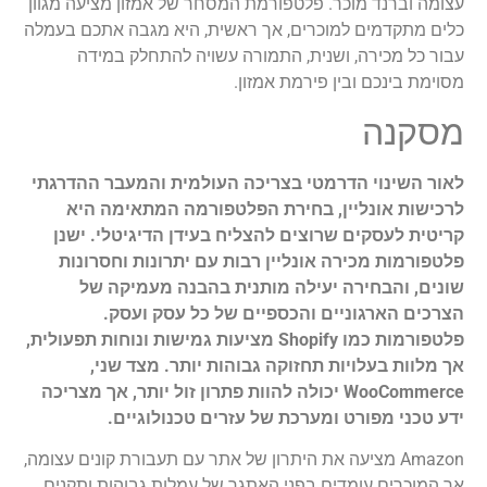
עצומה וברנד מוכר. פלטפורמת המסחר של אמזון מציעה מגוון
כלים מתקדמים למוכרים, אך ראשית, היא מגבה אתכם בעמלה
עבור כל מכירה, ושנית, התמורה עשויה להתחלק במידה
מסוימת בינכם ובין פירמת אמזון.
מסקנה
לאור השינוי הדרמטי בצריכה העולמית והמעבר ההדרגתי
לרכישות אונליין, בחירת הפלטפורמה המתאימה היא
קריטית לעסקים שרוצים להצליח בעידן הדיגיטלי. ישנן
פלטפורמות מכירה אונליין רבות עם יתרונות וחסרונות
שונים, והבחירה יעילה מותנית בהבנה מעמיקה של
הצרכים הארגוניים והכספיים של כל עסק ועסק.
פלטפורמות כמו Shopify מציעות גמישות ונוחות תפעולית,
אך מלוות בעלויות תחזוקה גבוהות יותר. מצד שני,
WooCommerce יכולה להוות פתרון זול יותר, אך מצריכה
ידע טכני מפורט ומערכת של עזרים טכנולוגיים.
Amazon מציעה את היתרון של אתר עם תעבורת קונים עצומה,
אך המוכרים עומדים בפני האתגר של עמלות גבוהות ותקנים