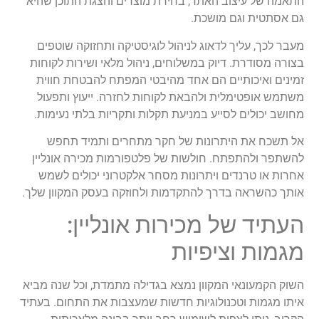
התאמה של עיצוב האתר, בחירת מוצרים והצגת התוכן שהיא
גם אסתטית וגם מושכת.
מעבר לכך, עליך לדאוג לניהול לוגיסטיקה ותחזוקה שוטפים
בצורה מסודרת. דיוק במשלוחים, ניהול מלאי ושירות לקוחות
זמינים ואיכותיים הם אחד מהיבטי המפתח להבטחת חווית
משתמש אופטימלית ולהבאת לקוחות לחזרה. ייעוץ ותפעול
מחושב יכולים לסייע במניעת תקלות ותקריות בלתי נעימות.
אל תשכח את היתרונות של חקר מתחרים ותמיד תחפש
להשתפר ולהתפתח. חולשות של פלטפורמות מכירה אונליין
אחרות או טרנדים ויתרונות מסחר אלקטרוני יכולים לשמש
אותך כהשראה בדרך להתקדמות ולחוזקה בעסק המקוון שלך.
העתיד של מכירות אונליין:
מגמות וציפיות
השוק הקמעונאי המקוון נמצא בגדילה מתמדת, וכל שנה מביא
איתו מגמות וטכנולוגיות חדשות שמעצבות את התחום. בעתיד