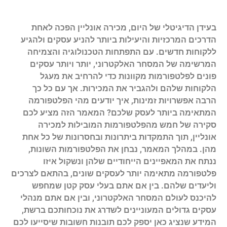
בעידן הדיגיטלי של היום, מכירה אונליין הפכה לאחת
הדרכים המרכזיות והיעילות ביותר להניע עסקים ולהגיע
ללקוחות חדשים. עם התפתחות הטכנולוגיה והצמיחה
המרשימה של המסחר האלקטרוני, יותר ויותר עסקים
פונים לפלטפורמות מקוונות כדי להרחיב את מעגל
הלקוחות שלהם ולהגביר את המכירות. אך עם כל כך
הרבה אפשרויות זמינות, איך יודעים מהי הפלטפורמה
המתאימה ביותר לעסק שלכם? המאמר הזה מציע לכם
סקירה של חמש מהפלטפורמות המובילות למכירה
אונליין, תוך התמקדות ביתרונות ובחסרונות של כל אחת
מהן. במהלך המאמר, נבחן את הפלטפורמות השונות,
ננתח את המאפיינים הייחודיים שלהן ונשקול איזו
פלטפורמה מתאימה יותר לעסקים שונים, בהתאם לצרכים
וליעדים שלהם. בין אם אתם בעלי עסק קטן שמחפש
להיכנס לעולם המסחר האלקטרוני, ובין אם אתם מנהלי
עסקים גדולים המעוניינים לשדרג את נוכחותכם ברשת,
המידע שנציג כאן יספק לכם תובנות חשובות שיסייעו לכם