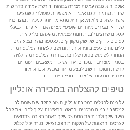
אולם, היא גובה עמלות מכירה גבוהות ודורשת עמידה בדרישות
שירות מחמירות.גם איביי היא אפשרות פופולרית שמציעה
גישה לשוק בינלאומי, אך היא מתאימה יותר למכירת מוצרים יד
שניה או מגזרים מיוחדים.שופיפיי מציעה גם היא פתרון לבעלי
עסקים שרוצים לבנות חנות עצמאית משלהם בלי להיות
כפופים לחוקים של שוק מקוון קיים. פלטפורמה זו מציעה גם
כלים נוחים לעיצוב וניהול חנות ונחשבת לאחת הפלטפורמות
הנוחות לשימוש.בסופו של דבר, בחירת הפלטפורמה תלויה
בסוג המוצרים הנמכרים, יעד השוק, והמשאבים העומדים
לרשות המוכר. חשוב לבצע מחקר מעמיק ולבדוק איזו
פלטפורמה עונה על צרכים ספציפיים ביותר.
טיפים להצלחה במכירה אונליין
על מנת להצליח במכירה אונליין, חשוב להקדיש תשומת לב
למספר גורמים מרכזיים. בראש ובראשונה, עליך להבין את קהל
היעד שלך ולבנות את הממשק שלך באתר בצורה שתתאים
לצרכים והרצונות של הלקוחות הפוטנציאליים. זה יכול לכלול