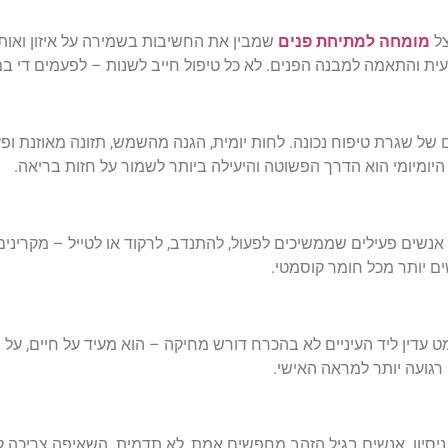
צל
מומחה למתיחת פנים
שמבין את החשיבות בשמירה על איזון ואותנ
ת והתאמה למבנה הפנים. לא כל טיפול חייב לשנות – לפעמים די במג
של שגרת טיפוח נכונה. לחות יומית, הגנה מהשמש, תזונה מאוזנת ופע
היומיומי הוא הדרך הפשוטה והיעילה ביותר לשמור על חזות בריאה.
אנשים פעילים שממשיכים לפעול, להתנדב, לרקוד או לטייל – מקריני
ים יותר מכל חומר קוסמטי.
ט עדין ליד העיניים לא בהכרח דורש מחיקה – הוא מעיד על חיים, על
רגועה יותר למראה האישי.
סיון. אנשים בגיל הזהב מחפשים אמת, לא תדמית. השאיפה צריכה לה