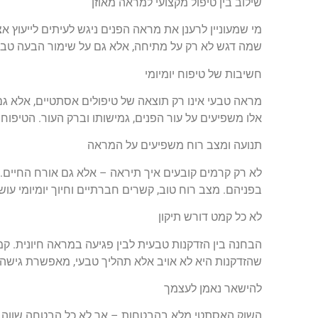
שילוב בין טיפול מקצועי למראה מאוזן
מי שמעוניין לרענן את מראה הפנים ניגש לעיתים לייעוץ א
שמה דגש לא רק על מתיחה, אלא גם על שימור הבעה טבעי
חשיבות של טיפוח יומיומי
מראה טבעי אינו רק תוצאה של טיפולים אסתטיים, אלא גם 
אלו משפיעים על עור הפנים, גמישותו וברק העור. הטיפוח 
תנועה ומצב רוח משפיעים על המראה
לא רק קרמים קובעים איך תיראה – אלא גם אורח החיים. 
בפניהם. מצב רוח טוב, קשרים חברתיים וחיוך יומיומי עוש
לא כל קמט דורש תיקון
הבחנה בין הזדקנות טבעית לבין פגיעה במראה חיונית. קמ
שהזדקנות היא לא אויב אלא תהליך טבעי, מאפשרת גישה 
להישאר נאמן לעצמך
השוק האסתטי מלא בהבטחות – אך לא כל הבטחה שווה ני