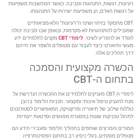
רעיונות, רגשות, התנהגות וסביבה. כאשר המחשבות משפיעות
על רגשות האדם, הן משפיעות ישירות על התנהגותו.
CBT מתמקד בזיהוי ושינוי ה"רעיונות" הלא-מציאותיים
שמובילים להתנהגויות לא-מקדמות, ובאופן שבו סביבה יכולה
לעודד או להפריע לשינוי.
לימודי CBT
מקנים לתלמידים ידע
מעשי ותיאורטי כיצד לעבוד עם מטופלים ולשפר את חייהם
דרך תהליכים אלה.
הכשרה מקצועית והסמכה
בתחום ה-CBT
לימודי ה-CBT מעניקים לתלמידים את ההכשרה הנדרשת על
מנת להעניק טיפול איכותי ומקצועי. תכניות הלימוד ברובן
כוללות שילוב של תיאוריה ופרקטיקה, המאפשרים לסטודנטים
לתרגל טכניקות שונות במסגרת מפגשים וסדנאות ייעודיות.
המורים והמרצים שותפים בתהליך הלימוד ומעבירי הידע הם
מטפלים מומחים, בעלי ניסיון רב בתחום הפסיכותרפיה