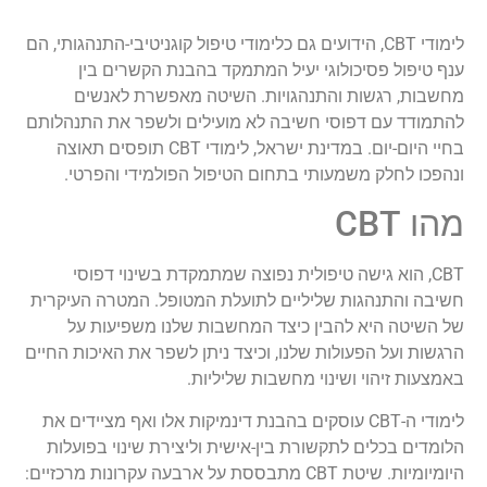
לימודי CBT, הידועים גם כלימודי טיפול קוגניטיבי-התנהגותי, הם
ענף טיפול פסיכולוגי יעיל המתמקד בהבנת הקשרים בין
מחשבות, רגשות והתנהגויות. השיטה מאפשרת לאנשים
להתמודד עם דפוסי חשיבה לא מועילים ולשפר את התנהלותם
בחיי היום-יום. במדינת ישראל, לימודי CBT תופסים תאוצה
ונהפכו לחלק משמעותי בתחום הטיפול הפולמידי והפרטי.
מהו CBT
CBT, הוא גישה טיפולית נפוצה שמתמקדת בשינוי דפוסי
חשיבה והתנהגות שליליים לתועלת המטופל. המטרה העיקרית
של השיטה היא להבין כיצד המחשבות שלנו משפיעות על
הרגשות ועל הפעולות שלנו, וכיצד ניתן לשפר את האיכות החיים
באמצעות זיהוי ושינוי מחשבות שליליות.
לימודי ה-CBT עוסקים בהבנת דינמיקות אלו ואף מציידים את
הלומדים בכלים לתקשורת בין-אישית וליצירת שינוי בפועלות
היומיומיות. שיטת CBT מתבססת על ארבעה עקרונות מרכזיים: