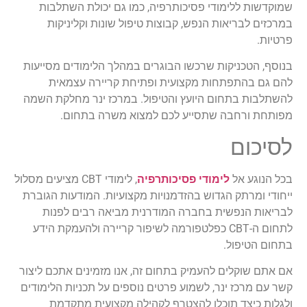
שמוקדשות ללימודי פסיכותרפיה, כמו גם יכולת השתלבות
במרכזים לבריאות הנפש, קבוצות טיפול שונות וקליניקות
פרטיות.
בנוסף, הטכניקות שרכשו הבוגרים במהלך הלימודים מסייעות
להם גם בהתפתחות מקצועית ופתיחת קריירה עצמאית
להשתלבות בתחום היועץ והטיפול. במרכז ינר מחלקת השמה
מפותחת ורחבה שתסייע לכם למצוא משרה בתחום.
לסיכום
בכל הנוגע אל
לימודי פסיכותרפיה
, לימודי CBT מציעים מסלול
ייחודי ומרתק הגדוש בהזדמנויות מקצועיות. המודעות הגוברת
לבריאות הנפשית בחברה המודרנית מביאה רבים לפנות
לתחום ה-CBT כפלטפורמה לשיפור קריירה ולהעמקת הידע
בתחום הטיפול.
אם אתם שוקלים להעמיק בתחום זה, אנו מזמינים אתכם ליצור
קשר עם מרכז ינר, לשמוע פרטים נוספים על תכניות הלימודים
ולגלות כיצד תוכלו להצטרף לקהילה מקצועית מתקדמת