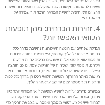
הצורה והנפח של השפתיים, חשוב להבין שהתוצאות האישיות
עשויות להשתנות. תקשורת עם הספק לגבי התוצאות והחששות
הרצויים היא חיונית להשגת המראה הרצוי תוך שמירה על
מראה טבעי.
4. זהירות הכרחית: מהן תופעות
הלוואי האפשריות?
הגדלת שפתיים עם חומצה היאלורונית נחשבת בדרך כלל
בטוחה, אך כמו כל הליך קוסמטי, היא טומנת בחובה סיכונים
ותופעות לוואי פוטנציאליות שאנשים צריכים להיות מודעים
אליהם. תופעות לוואי שכיחות של הזרקות שפתיים עם חומצה
היאלורונית עשויות לכלול נפיחות זמנית, חבורות, אדמומיות או
רגישות באתר ההזרקה. תופעות הלוואי הללו הן בדרך כלל קלות
וחולפות תוך מספר ימים עד שבוע לאחר ההליך.
במקרים נדירים עלולות להופיע תופעות לוואי חמורות יותר כגון
זיהום, תגובות אלרגיות או גושים וגושים באתר ההזרקה. חשוב
לבחור איש מקצוע רפואי מוסמך ומנוסה שיבצע את ההליך כדי