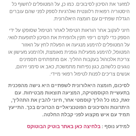
למזער את הסיכון לסיבוכים. כמו כן, על המטופלים לחשוף כל
היסטוריה רפואית רלוונטית ואלרגיות לספק לפני שהם עוברים
הגדלת שפתיים עם חומצה היאלורונית.
חיוני לעקוב אחר הוראות הטיפול לאחר הטיפול שסופקו על ידי
הספק כדי לקדם ריפוי תקין ולהפחית את הסיכון לתופעות לוואי.
על המטופלים להימנע מנגיעה או הפעלת לחץ על האזור
המטופל, להימנע מפעילות גופנית מאומצת, ולהימנע מעישון או
צריכת אלכוהול בעקבות ההליך. אם מתפתחים תסמינים
נוגעים כלשהם, כגון נפיחות מתמשכת, כאב או סימני זיהום,
אנשים צריכים לפנות לטיפול רפואי מיידי.
לסיכום, חומצה היאלורונית לשפתיים היא גישה מהפכנית
בתעשיית הקוסמטיקה, המציעה תוצאות מבטיחות. עם
זאת, כמו כל הליך קוסמטי אחר, חיוני להבין את התהליך,
היתרונות והסיכונים הפוטנציאליים הכרוכים בכך. התייעץ
תמיד עם איש מקצוע לפני קבלת החלטה.
למידע נוסף :
בלחיצה כאן באתר בוטיק הבוטוקס