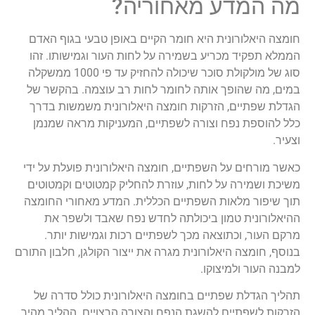
מה המדע מאחוריה?
חומצה היאלורונית היא חומר הקיים באופן טבעי בגוף האדם
הממלא תפקיד מכריע בשמירה על לחות העור וגמישותו. זהו
סוג של מולקולת סוכר שיכולה להחזיק עד פי 1000 ממשקלה
במים, מה שהופך אותה לחומר לחות רב עוצמה. בהקשר של
הגדלת שפתיים, הזרקות חומצה היאלורונית משמשות בדרך
כלל להוספת נפח וצורה לשפתיים, המעניקות מראה שמנמן
וצעיר.
כאשר מורחים על השפתיים, חומצה היאלורונית פועלת על ידי
משיכת ושמירה על לחות, עוזרת להחליק קמטוטים וקמטוטים
תוך שיפור מלאות השפתיים הכללית. המדע מאחורי החומצה
ההיאלורונית טמון ביכולתה לחדש נפח שאבד ולשפר את
מרקם העור, וכתוצאה מכך לשפתיים רכות וגמישות יותר.
בנוסף, חומצה היאלורונית מגרה את ייצור הקולגן, חלבון התורם
למבנה העור ולמיצוקו.
תהליך הגדלת שפתיים בחומצה היאלורונית כולל סדרה של
הזרקות לשפתיים להשגת הנפח והצורה הרצויים. ההליך מהיר