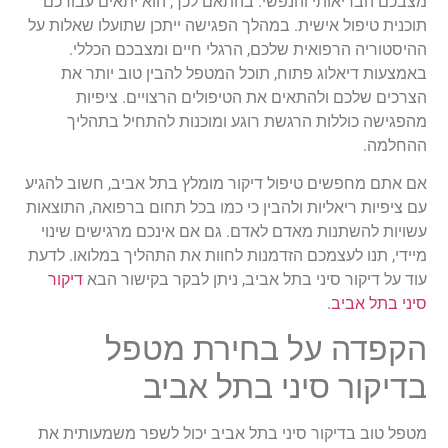
מצבכם הבריאותי והנפשי. בהתאם לכך, הוא יתאים עבורכם
תוכנית טיפול אישית. במהלך הפגישה ייתכן שתועלו שאלות על
ההיסטוריה הרפואית שלכם, הרגלי חיים ומצבכם הכללי.
באמצעות דיאלוג פתוח, תוכל המטפל להבין טוב יותר את
הצרכים שלכם ולהתאים את הטיפולים הרצויים. ציפיות
מהפגישה כוללות הרגשת רוגע ומוכנות להתחיל בתהליך
ההחלמה.
אם אתם מחפשים טיפול דיקור מומלץ בתל אביב, חשוב להגיע
עם ציפיות ריאליות ולהבין כי כמו בכל תחום ברפואה, התוצאות
עשויות להשתנות מאדם לאדם. גם אם אינכם מרגישים שינוי
מיידי, תנו לעצמכם הזדמנות לחוות את התהליך במלואו. לדעת
עוד על דיקור סיני בתל אביב, ניתן לבקר בקישור הבא
דיקור
סיני בתל אביב
.
הקפדה על בחירת מטפל
בדיקור סיני בתל אביב
מטפל טוב בדיקור סיני בתל אביב יכול לשפר משמעותית את