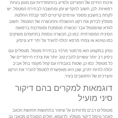
איכות החיים של הפציינט ולסייע בהתמודדות עם מגוון בעיות
רפואיות. לכן, חשוב להקדיש זמן ומחשבה לבחירת המטפל. יש
לקחת בחשבון מספר גורמים קריטיים לפני קבלת החלטה.
מומלץ לבדוק את רקע ההשכלה וההכשרה של המטפל. חשוב
לוודא שהמטפל עבר הכשרה מוסמכת ומעודכנת ברפואה
הסינית המסורתית. כמו כן, הכשרה נוספת בתחומים משיקים
כמו טווינא או צמחי מרפא יכולה להעיד על יתר ידע וניסיון.
נסיון במקצוע הוא פרמטר מרכזי בבחירת מטפל. מטפלים עם
ניסיון רב יותר עשויים להבין טוב יותר את צרכיו הייחודיים של
כל מטופל. כמו כן, שטות בעבודה עם קהל מקומי בתל אביב
יכולה להיות יתרון, שכן היא מאפשרת למטפל להכיר את הרקע
והצרכים של התושבים בעיר.
דוגמאות למקרים בהם דיקור
סיני מועיל
מטופלים רבים מדווחים על שיפור בתחושות תחושת הכאב
לאחר טיפול דיקור מומלץ. לדוגמא, חולים הסובלים מכאבי גב