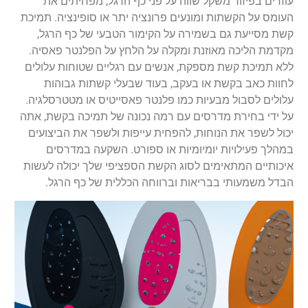
עוזרים בפיזור משקל שווה על פני כף הרגל, מפחיתים את
העומס על הקשתות ומונעים פרונציה יתר או סופינציה. תמיכת
קשת מסייעת גם בשמירה על הקימור הטבעי של כף הרגל,
מקדמת הליכה מאוזנת ומקלה על הלחץ על הפלנטר פאסיה.
ללא תמיכת קשת מספקת, אנשים עם רגליים שטוחות עלולים
לחוות כאב בקשת או בעקב, בעוד שבעלי קשתות גבוהות
עלולים לסבול מבעיות כמו פלנטר פאסייטיס או מטטרסלגיה.
על ידי בחירת מדרסים עם רמה נכונה של תמיכה בקשת, אתה
יכול לשפר את הנוחות, להפחית עייפות ולשפר את הביצועים
במהלך פעילויות יומיומיות או ספורט. השקעה במדרסים
איכותיים המתאימים לסוג הקשת הספציפי שלך יכולה לעשות
הבדל משמעותי בבריאות וברווחה הכללית של כף הרגל.