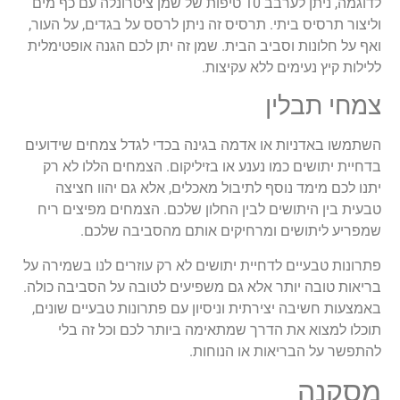
לדוגמה, ניתן לערבב 10 טיפות של שמן ציטרונלה עם כף מים
וליצור תרסיס ביתי. תרסיס זה ניתן לרסס על בגדים, על העור,
ואף על חלונות וסביב הבית. שמן זה יתן לכם הגנה אופטימלית
ללילות קיץ נעימים ללא עקיצות.
צמחי תבלין
השתמשו באדניות או אדמה בגינה בכדי לגדל צמחים שידועים
בדחיית יתושים כמו נענע או בזיליקום. הצמחים הללו לא רק
יתנו לכם מימד נוסף לתיבול מאכלים, אלא גם יהוו חציצה
טבעית בין היתושים לבין החלון שלכם. הצמחים מפיצים ריח
שמפריע ליתושים ומרחיקים אותם מהסביבה שלכם.
פתרונות טבעיים לדחיית יתושים לא רק עוזרים לנו בשמירה על
בריאות טובה יותר אלא גם משפיעים לטובה על הסביבה כולה.
באמצעות חשיבה יצירתית וניסיון עם פתרונות טבעיים שונים,
תוכלו למצוא את הדרך שמתאימה ביותר לכם וכל זה בלי
להתפשר על הבריאות או הנוחות.
מסקנה