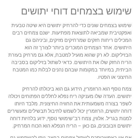
שימוש בצמחים דוחי יתושים
שימוש בצמחים שונים כדי להרחיק יתושים היא שיטה טבעית
ואפקטיבית שמביאה לתוצאות מפתיעות. ישנם צמחים רבים
המכילים ריחות חזקים שמרחיקים מזיקים, וביניהם גם
היתושים. אחד הצמחים המוכרים ביותר לצורך זה הוא
הבזיליקום. לא רק שהוא מועיל למטבח, אלא גם מרחיק בעזרת
הריח החזק שלו את היתושים. כדאי לשתול בזיליקום בסביבה
הביתית, במיוחד במקומות שבהם נהנים לבלות כמו המטבח
החיצוני או הפטיו.
צמח נוסף הוא הרוזמרין, הידוע גם הוא ביכולתו להרחיק
יתושים. העדה שלו מעניקה ריח נפלא לחללים הפתוחים ויכולה
לשפר בצורה משמעותית את החוויה החיצונית. מלבד היותו
דוחה יתושים, הרוזמרין יכול לשמש לתיבול תבשילים ומעשירים
למנות בגריל. אלווין, צמח רב־שימושי נוסף, ידוע בלהיות דוחה
יתושים וזבובונים, גם כאן – הריח הנפלא הוא הכוח המרחיק.
אם אין באפשרותכם לשתול צמחים בחצר, ניתן להשתמש גם