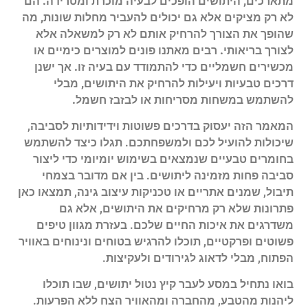
מתארכים, היתושים הופכים לבעיה מוכרת ומטרידה. הם
לא רק מציקים אלא גם יכולים להעביר מחלות שונות, מה
שהופך את הצורך להרחיק אותם לא רק למשאלה אלא
לצורך בריאותי. רבים מאתנו פונים למוצרים כימיים או
מכשירים חשמליים כדי להתמודד עם בעיה זו. אך ישנן
דרכים טבעיות ויעילות להרחיק את היתושים, מבלי
להשתמש במשחות מסריחות או לבזבז חשמל.
המאמר הזה יעסוק בדרכים פשוטות וידידותיות לסביבה,
שיכולות להועיל לכם ולמשפחתכם. תגלו כיצד להשתמש
בחומרים טבעיים שנמצאים בשימוש יומיומי כדי ליצור
סביבה פחות מזמינה ליתושים. בין אם מדובר בצמחי
תיבול, שמנים אתריים או טכניקות עיצוב גינה, תמצאו כאן
פתרונות שלא רק מרחיקים את היתושים, אלא גם
משדרגים את איכות החיים שלכם. בעזרת מגוון טיפים
פשוטים ופרקטיים, תוכלו להרגיש בטוחים ונינוחים באוויר
הפתוח, מבלי לדאוג לגירודים ולעקיצות.
בואו נתחיל במסע לעבר קיץ נטול יתושים, שבו תוכלו
ליהנות מהטבע, מהחברה ומהאוויר הצח ללא הפרעות.