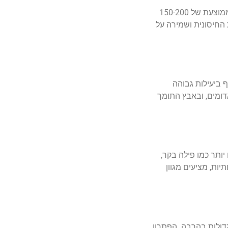
בשר הוא מקור עשיר לחלבון מלא, המכיל את כל חומצות האמינו החיוניות שהגוף זקוק להן ואינו מסוגל לייצר בעצמו. מנת בשר ממוצעת של 150-200
כת החיסונית ושמירה על
ו (heme iron), הנמצא בבשר, נספג בגוף ביעילות גבוהה
וליצירת תאי דם אדומים, ובאבץ התומך
יותר כמו פילה בקר,
יות, מציעים מגוון
ים רבות מוגשות מנות גדולות בהרבה. הפתרון