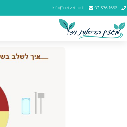
info@netvet.co.il
03-576-1666