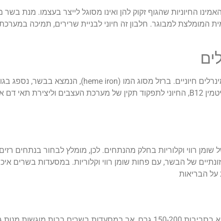
כמות היומית המומלצת למבוגר. חלבון זה חיוני לבניית שרירים, תמיכה במער
ים
מעבר לחלבון, בשר מהווה מקור מצוין למספר ויטמינים ומינרלים חיוניים. ברזל מסוג המ
בהשוואה לברזל ממקורות צמחיים. בנוסף, בשר עשיר בוויטמין B12, החיוני לתפקוד תקין של מערכת העצבים 
שומן רווי וקלוריות בחלק מהנתחים. לכן, מומלץ לבחור בנתחים רזים 
נתיים של הבשר, עם פחות שומן רווי וקלוריות. במסעדות בשרים איכות
 על הבריאות
חשוב לא פחות הוא גודל המנה. מנה מומלצת של בשר היא בסביבות 150-200 גרם, אך במסעדות בשר